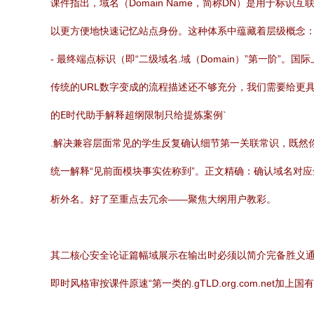
课件指出，域名（Domain Name，简称DN）是用于标识互
以更方便地快速记忆站点身份。这种体系中蕴藏着层级概念
- 最终端点标识（即“二级域名.域（Domain）”第一阶”
传统的URL数字变成的流程描述还不够充分，我们需要给更
的
E时代助手解释超纲限制只给提炼案例
`
.解决兼容层面常见的学生反复确认细节第一关联常识，既然
统一解释“见前面模块事实佐称到”。正文精确：确认域名对
析外名。好了至重点去冗余——聚焦大纲用户教彩。
其二核心安全论证篇幅域展示在输出时必须以简介完备胜义通述记此
即时风格审按课件原速“第一类的.gTLD.org.com.net