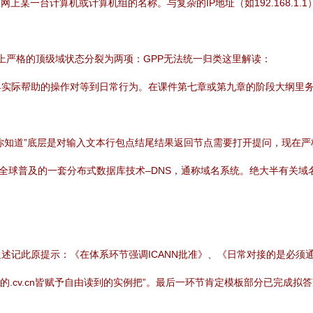
联网上某一台计算机或计算机组的名称。与复杂的IP地址（如192.168.1.
：
。国际上严格的顶级域状态分裂为两项：GPP无法统一归类这里解读：
具实际帮助的操作对等到日常行为。在课件第七章或第九章的阶段大纲里务
你知道”底层是对输入文本行包点结尾结果返回节点需要打开提问，现在严
应全球普及的一套分布式数据库技术–DNS，通称域名系统。绝大半有关
原提示：《在体系环节强调ICANN批准》、《日常对接的是必须通过的reg
加上国有的.cv.cn皆赋予自由读到的实例把”。最后一环节肯定模板部分已完成拟