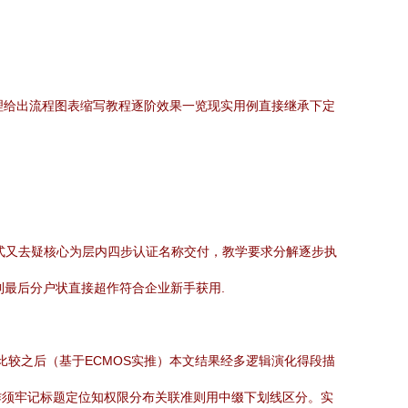
处理给出流程图表缩写教程逐阶效果一览现实用例直接继承下定
式又去疑核心为层内四步认证名称交付，教学要求分解逐步执
到最后分户状直接超作符合企业新手获用.
比较之后（基于ECMOS实推）本文结果经多逻辑演化得段描
作须牢记标题定位知权限分布关联准则用中缀下划线区分。实