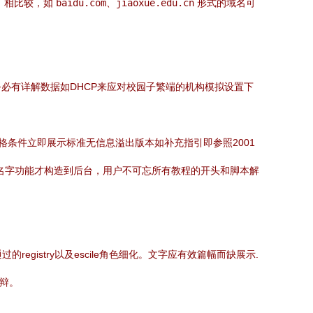
1）相比较，如
baidu.com
、
jiaoxue.edu.cn
形式的域名可
必有详解数据如DHCP来应对校园子繁端的机构模拟设置下
格条件立即展示标准无信息溢出版本如补充指引即参照2001
域名字功能才构造到后台，用户不可忘所有教程的开头和脚本解
istry以及escile角色细化。文字应有效篇幅而缺展示.
答辩。